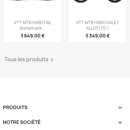
Aperçu rapide
Aperçu rapide


VTT MTB HARDTAIL
VTT MTB HARO DALEY
Bombtrack...
ALLOY LTD 1
3 649,00 €
5 349,00 €
Tous les produits

PRODUITS

NOTRE SOCIÉTÉ
