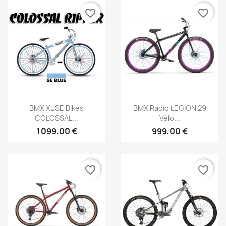
favorite_border
favorite_border
Aperçu rapide
Aperçu rapide


BMX XL SE Bikes
BMX Radio LEGION 29
COLOSSAL...
Vélo...
1 099,00 €
999,00 €
favorite_border
favorite_border