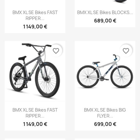
Aperçu rapide
Aperçu rapide


BMX XL SE Bikes FAST
BMX XL SE Bikes BLOCKS...
RIPPER...
689,00 €
1 149,00 €
favorite_border
favorite_border
Aperçu rapide
Aperçu rapide


BMX XL SE Bikes FAST
BMX XL SE Bikes BIG
RIPPER...
FLYER...
1 149,00 €
699,00 €